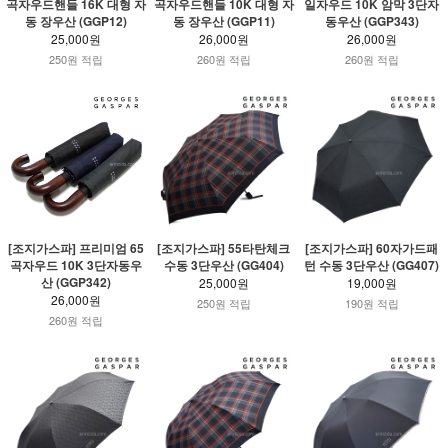
곡자우드핸들 16K 대형 자
곡자우드핸들 10K 대형 자
일자우드 10K 암막 3단자
동 장우산 (GGP12)
동 장우산 (GGP11)
동우산 (GGP343)
25,000원
26,000원
26,000원
250원 적립
260원 적립
260원 적립
[조지가스파] 프리미엄 65
[조지가스파] 55타탄체크
[조지가스파] 60자가드패
곡자우드 10K 3단자동우
수동 3단우산 (GG404)
턴 수동 3단우산 (GG407)
산 (GGP342)
25,000원
19,000원
26,000원
250원 적립
190원 적립
260원 적립