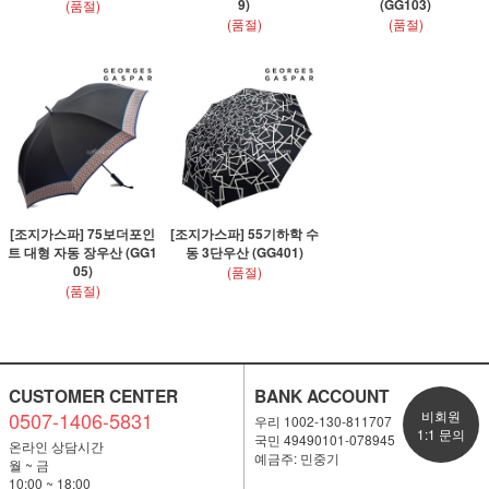
9)
(GG103)
(품절)
(품절)
(품절)
[조지가스파] 75보더포인
[조지가스파] 55기하학 수
트 대형 자동 장우산 (GG1
동 3단우산 (GG401)
05)
(품절)
(품절)
CUSTOMER CENTER
BANK ACCOUNT
0507-1406-5831
비회원
우리 1002-130-811707
1:1 문의
국민 49490101-078945
온라인 상담시간
예금주: 민중기
월 ~ 금
10:00 ~ 18:00