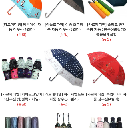
[카르페디엠] 레인데이 자
[아놀드파마] 이중 호피리
[카르페디엠] 솔리드 안전
동 장우산(4컬러)
본 자동 장우산(3컬러)
중봉 자동 3단우산(8컬러)/
중봉단계접힘
(품절)
(품절)
(품절)
[카르페디엠] 피아노고양이
[카르페디엠] 파리지앵도트
[카르페디엠] 부엉이 8K 자
5단우산 (한정특가세일)
자동 장우산(6컬러)
동 장우산(4컬러)
(품절)
(품절)
(품절)