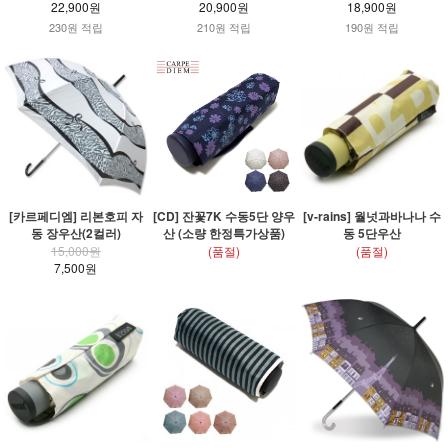
22,900원
20,900원
18,900원
230원 적립
210원 적립
190원 적립
[카르페디엠] 리본호피 자
[CD] 잔꽃7K 수동5단 양우
[v-rains] 월넛과바나나 수
동 장우산(2컬러)
산 (소량 한정특가상품)
동 5단우산
15,000원
(품절)
(품절)
7,500원