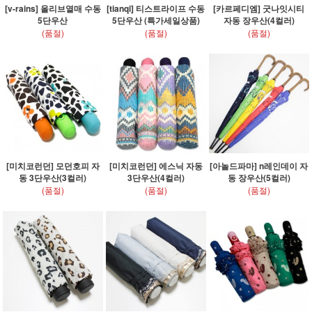
[v-rains] 올리브열매 수동
[tianqi] 티스트라이프 수동
[카르페디엠] 굿나잇시티
5단우산
5단우산 (특가세일상품)
자동 장우산(4컬러)
(품절)
(품절)
(품절)
[미치코런던] 모던호피 자
[미치코런던] 에스닉 자동
[아놀드파마] n레인데이 자
동 3단우산(3컬러)
3단우산(4컬러)
동 장우산(5컬러)
(품절)
(품절)
(품절)