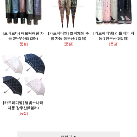
[로베르타] 패브릭패턴 자
[카르페디엠] 호피체인 주
[카르페디엠] 리틀퍼피 자
동 3단우산(5컬러)
름 자동 장우산(3컬러)
동 3단우산(5컬러)
(품절)
(품절)
(품절)
[카르페디엠] 별빛소나타
자동 장우산(5컬러)
(품절)
더보기 ▼