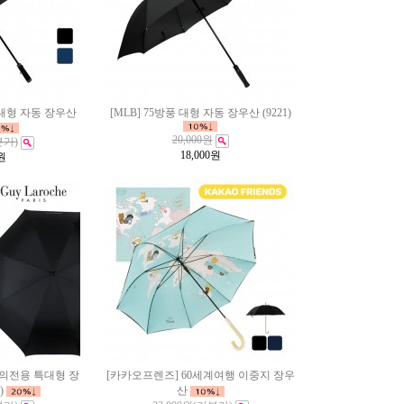
 대형 자동 장우산
[MLB] 75방풍 대형 자동 장우산 (9221)
20,000원
본가)
18,000
원
원
 의전용 특대형 장
[카카오프렌즈] 60세계여행 이중지 장우
)
산