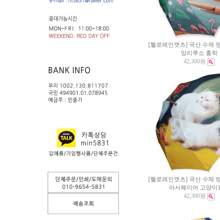
[헬로레인캣츠] 국산 수제 명
앙리루소 홍학
42,300원
[헬로레인캣츠] 국산 수제 명
아서헤이어 고양이
42,300원