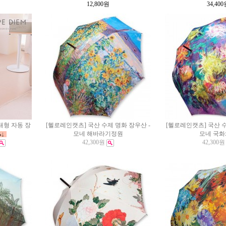
12,800
원
34,400
 대형 자동 장
[헬로레인캣츠] 국산 수제 명화 장우산 -
[헬로레인캣츠] 국산 수
모네 해바라기정원
모네 국
42,300원
42,300원