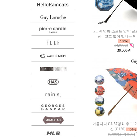
GL 70 명화 소프트 암막 
산 - 고흐 별이 빛나는 밤 (
34,000원
30,600
원
아름지다 GL 57명화 우드1
산 (G130)
19,000원
(기본가)