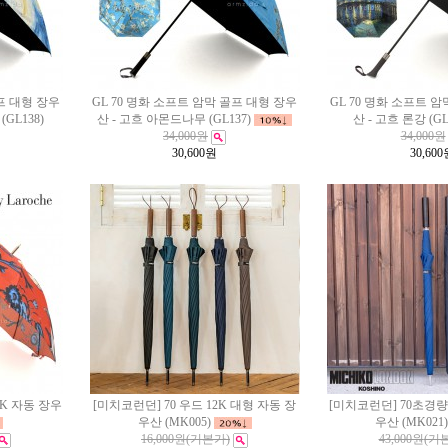
골프 대형 장우
GL 70 명화 소프트 암막 골프 대형 장우
GL 70 명화 소프트 
GL138)
산 - 고흐 아몬드나무 (GL137)
산 - 고흐 론강 (GL
34,000원
34,000원
30,600
원
30,600
2K 자동 장우
[미치코런던] 70 우드 12K 대형 자동 장
[미치코런던] 70초경량
우산 (MK005)
우산 (MK021)
16,000원
(기본가)
43,000원
(기