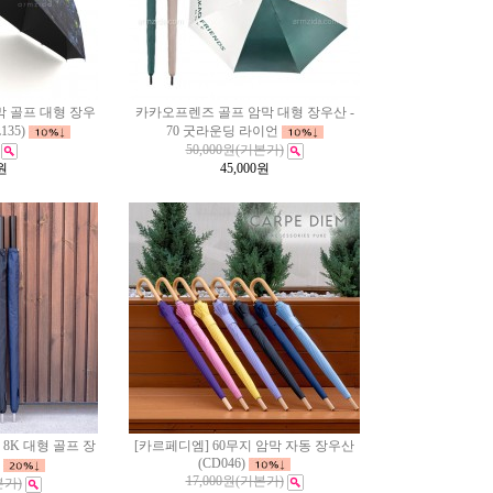
암막 골프 대형 장우
카카오프렌즈 골프 암막 대형 장우산 -
135)
70 굿라운딩 라이언
50,000원
(기본가)
원
45,000
원
 8K 대형 골프 장
[카르페디엠] 60무지 암막 자동 장우산
(CD046)
17,000원
(기본가)
본가)