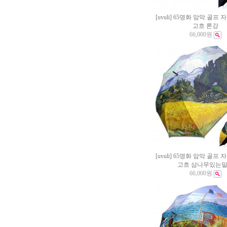
[uvuli] 65명화 암막 골프 
고흐 론강
66,000원
[uvuli] 65명화 암막 골프 
고흐 삼나무있는
66,000원