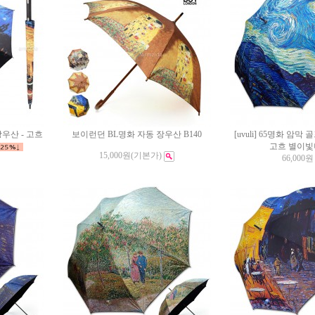
장우산 - 고흐
보이런던 BL명화 자동 장우산 B140
[uvuli] 65명화 암막
고흐 별이
15,000원
(기본가)
66,000원