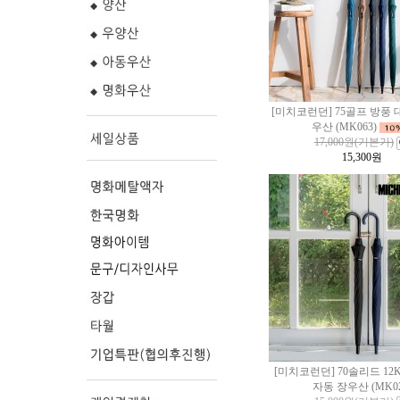
[미치코런던] 75골프 방풍 
우산 (MK063)
17,000원
(기본가)
15,300
원
[미치코런던] 70솔리드 12
자동 장우산 (MK02