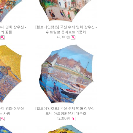
제 명화 장우산 -
[헬로레인캣츠] 국산 수제 명화 장우산 -
의 꽃들
위트릴로 몽마르트의풍차
42,300원
제 명화 장우산 -
[헬로레인캣츠] 국산 수제 명화 장우산 -
는 사람
모네 아르장퇴유의 대수조
42,300원