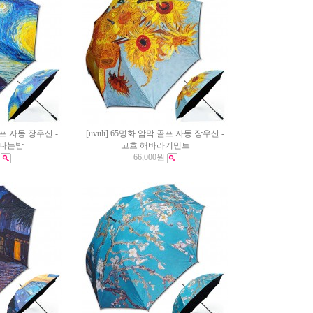
 골프 자동 장우산 -
[uvuli] 65명화 암막 골프 자동 장우산 -
빛나는밤
고흐 해바라기민트
66,000원