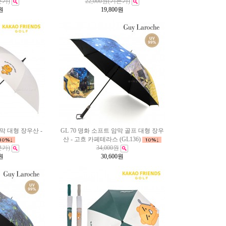
본가)
22,000원
(기본가)
원
19,800
원
 대형 장우산 -
GL 70 명화 소프트 암막 골프 대형 장우
산 - 고흐 카페테라스 (GL136)
본가)
34,000원
원
30,600
원