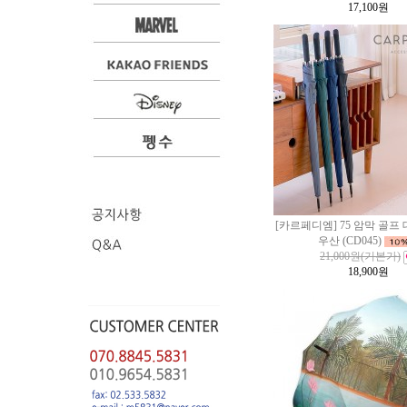
17,100
원
[카르페디엠] 75 암막 골프
우산 (CD045)
21,000원
(기본가)
18,900
원