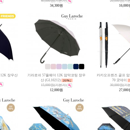
49,000원
(기본가)
20,000원
(기
34,300
원
16,000
12K 장우산
기라로쉬 57올웨더 12K 암막코팅 장우
카카오프렌즈 골프 암막
산 (GL10212)
70 굿데이
15,000원
(기본가)
30,000원
(기
12,000
원
27,000