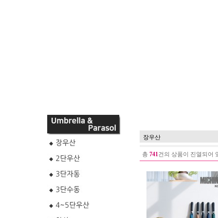
장우산
총
741
건의 상품이 진열되어 