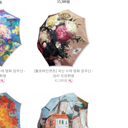
15,300
원
원
제 명화 장우산 -
[헬로레인캣츠] 국산 수제 명화 장우산 -
화화병
앙리 모란화병
42,300원