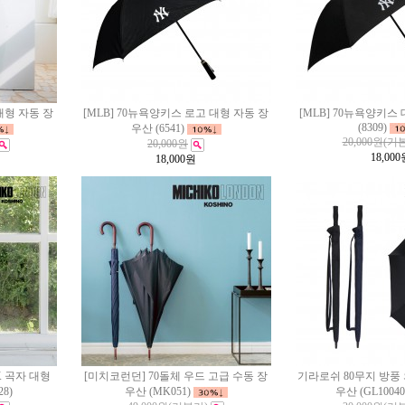
대형 자동 장
[MLB] 70뉴욕양키스 로고 대형 자동 장
[MLB] 70뉴욕양키스
(8309)
우산 (6541)
20,000원
(기
20,000원
18,000
18,000
원
K 곡자 대형
[미치코런던] 70돌체 우드 고급 수동 장
기라로쉬 80무지 방풍
8)
우산 (MK051)
우산 (GL10040