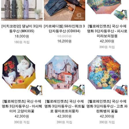
[미치코런던] 댕냥이 3단자
[카르페디엠] 58라인체크 3
[헬로레인캣츠] 국산 수제
동우산 (MK035)
단자동우산 (CD034)
명화 3단자동우산 - 피사로
미라보의정원
18,000원
18,000원
16,200원
42,300원
180원 적립
390원 적립
[헬로레인캣츠] 국산 수제
[헬로레인캣츠] 국산 수제
[헬로레인캣츠] 국산 수제
명화 3단자동우산 - 아서헤
명화 3단자동우산 - 위트릴
명화 3단자동우산 - 고흐 파
이어 고양이와꽃
로 몽마르트의풍차
란화병의 꽃들
42,300원
42,300원
42,300원
390원 적립
390원 적립
390원 적립