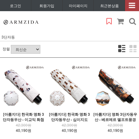
로그인
회원가입
마이페이지
최근본상품
3단자동
정렬
[아름지다] 한국화 명화 3
[아름지다] 한국화 명화 3
[아름지다] 명화 3단자동우
단자동우산 - 이교익 화첩
단자동우산 - 십이지도
산 - 베르메르 델프트풍경
42,300원
42,300원
42,300원
40,190원
40,190원
40,190원