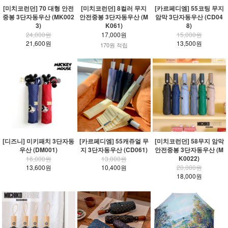
[미치코런던] 70 대형 안전
[미치코런던] 8컬러 무지
[카르페디엠] 55코팅 무지
중봉 3단자동우산 (MK002
안전중봉 3단자동우산 (M
암막 3단자동우산 (CD04
3)
K061)
8)
24,000원
17,000원
15,000원
21,600원
13,500원
170원 적립
[디즈니] 미키패치 3단자동
[카르페디엠] 55캐쥬얼 무
[미치코런던] 58무지 암막
우산 (DM001)
지 3단자동우산 (CD061)
안전중봉 3단자동우산 (M
K0022)
16,000원
13,000원
13,600원
10,400원
20,000원
18,000원