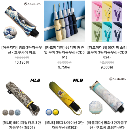
[아름지다] 명화 3단자동우
[카르페디엠] 55기획 캐쥬
[카르페디엠] 55기획 솔리
산 - 호쿠사이 파도
얼 무지 3단자동우산 (CD0
드무지 3단자동우산 (CDS
61)
024)
42,300원
40,190원
13,000원
12,000원
9,750원
9,600원
[MLB] 55디지털카모 3단
[MLB] 55그라데이션 3단
[아름지다] 명화 3단자동우
자동우산 (M301)
자동우산 (M302)
산 - 쿠르베 조용한바다