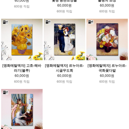
꽃병 왕관초정물
룰랭의 초상
60,000원
60,000원
60,000원
600원 적립
600원 적립
600원 적립
[명화메탈액자] 고흐-해바
[명화메탈액자] 르누아르-
[명화메탈액자] 르누아르-
라기(블루)
시골무도회
국화꽃다발
60,000원
60,000원
60,000원
600원 적립
600원 적립
600원 적립