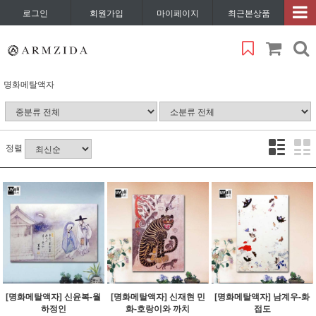
로그인
회원가입
마이페이지
최근본상품
명화메탈액자
정렬
[명화메탈액자] 신윤복-월
[명화메탈액자] 신재현 민
[명화메탈액자] 남계우-화
하정인
화-호랑이와 까치
접도