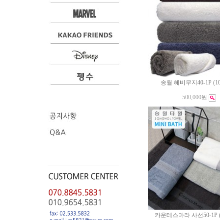
송월 헤비무지40-1P (1
500,000원
카운테스마라 사선50-1P (