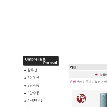
타월
송월타
총
94
건의 상품이 진열되어 있