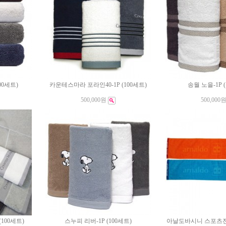
00세트)
카운테스마라 포라인40-1P (100세트)
송월 노을-1P (
500,000원
500,000
100세트)
스누피 리버-1P (100세트)
아날도바시니 스포츠전사-