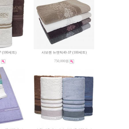
 (100세트)
샤보렌 뉴엔틱40-1P (100세트)
원
750,000원