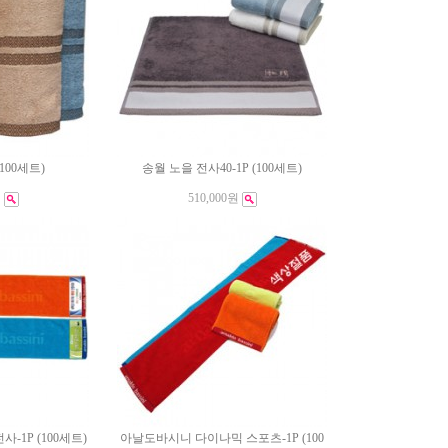
100세트)
송월 노을 전사40-1P (100세트)
원
510,000원
1P (100세트)
아날도바시니 다이나믹 스포츠-1P (100