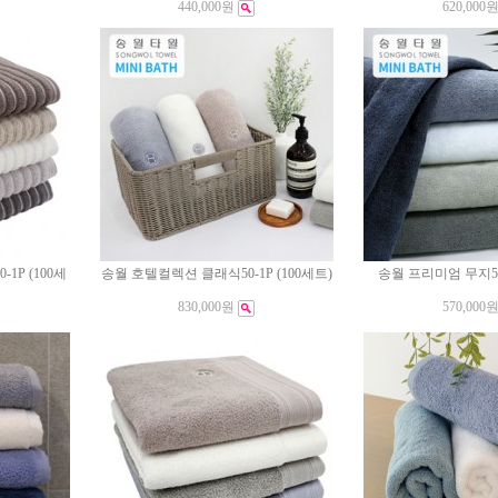
440,000원
620,000
P (100세
송월 호텔컬렉션 클래식50-1P (100세트)
송월 프리미엄 무지50-
830,000원
570,000