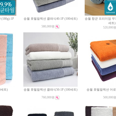
180g)-1P
송월 호텔컬렉션 클래식40-1P (100세트)
송월 항균 프리미엄 무지40 
세트)
580,000원
520,000
0세트)
송월 호텔컬렉션 클래식50-1P (100세트)
송월 호텔컬렉션 어로우-
760,000원
500,000