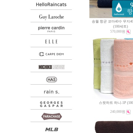
송월 항균 코마40수 무지40 (
(100세트)
570,000원
스윗하트 하니-1P (10
240,000원