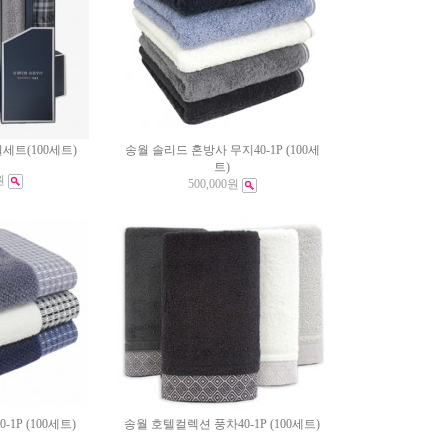
세트(100세트)
송월 솔리드 혼방사 무지40-1P (100세
트)
원
500,000원
1P (100세트)
송월 호텔컬렉션 풍차40-1P (100세트)