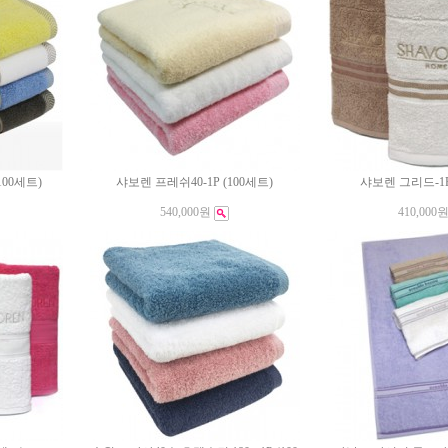
00세트)
샤보렌 프레쉬40-1P (100세트)
샤보렌 그리드-1P
540,000원
410,000