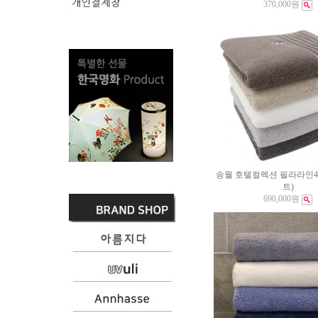
370,000원
송월 호텔컬렉션 필라라인40-1
트)
690,000원