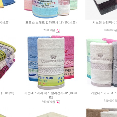
00세트)
포모스 브레드 칼라전사-1P (100세트)
샤보렌 뉴엔틱40-1P
320,000원
690,000
(100세트)
카운테스마라 맥스 칼라전사-1P (100세
카운테스마라 맥스-1
트)
540,000
560,000원