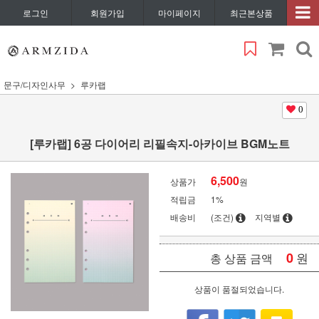
로그인
회원가입
마이페이지
최근본상품
문구/디자인사무
루카랩
0
[루카랩] 6공 다이어리 리필속지-아카이브 BGM노트
6,500
상품가
원
적립금
1%
배송비
(조건)
지역별
0
원
총 상품 금액
상품이 품절되었습니다.