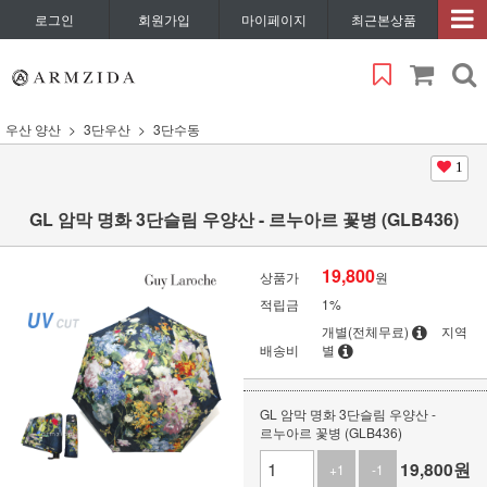
로그인
회원가입
마이페이지
최근본상품
우산 양산
3단우산
3단수동
1
GL 암막 명화 3단슬림 우양산 - 르누아르 꽃병 (GLB436)
19,800
상품가
원
적립금
1%
개별(전체무료)
지역
배송비
별
GL 암막 명화 3단슬림 우양산 -
르누아르 꽃병 (GLB436)
19,800
원
+1
-1