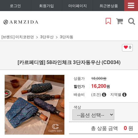
로그인
회원가입
마이페이지
최근본상품
[브랜드] 미치코런던
3단우산
3단자동
0
[카르페디엠] 58라인체크 3단자동우산 (CD034)
상품가
18,000원
16,200
할인가
원
배송비
(조건)
지역별
색상
0
원
총 상품 금액