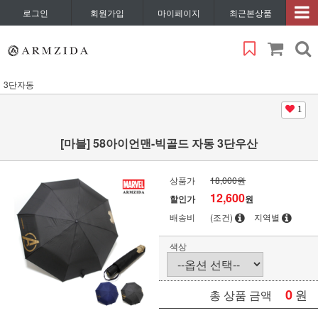
로그인
회원가입
마이페이지
최근본상품
3단자동
1
[마블] 58아이언맨-빅골드 자동 3단우산
상품가
18,000원
12,600
할인가
원
배송비
(조건)
지역별
색상
0
원
총 상품 금액