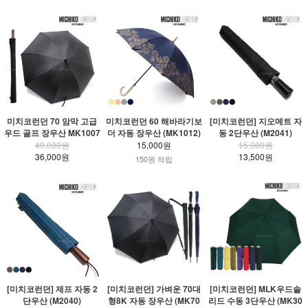
미치코런던 70 암막 고급
미치코런던 60 해바라기보
[미치코런던] 지오메트 자
우드 골프 장우산 MK1007
더 자동 장우산 (MK1012)
동 2단우산 (M2041)
40,000원
15,000원
15,000원
36,000원
13,500원
150원 적립
[미치코런던] 제프 자동 2
[미치코런던] 가벼운 70대
[미치코런던] MLK우드솔
단우산 (M2040)
형8K 자동 장우산 (MK70
리드 수동 3단우산 (MK30