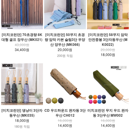
[미치코런던] 70초경량 8K
[미치코런던] 50무지 초경
[미치코런던] 58무지 암막
대형 골프 장우산 (MK021)
량 암막 카본 슬림3단 우양
안전중봉 3단자동우산 (M
산 양우산 (MK066)
K0022)
43,000원
34,400원
20,000원
20,000원
18,000원
200원 적립
[미치코런던] 댕냥이 3단자
CD 우드하운드 완자동 3단
미치코런던 무지 우드 완자
동우산 (MK035)
우산 CH012
동 3단우산 MW002
18,000원
16,000원
16,000원
14,400원
14,400원
180원 적립