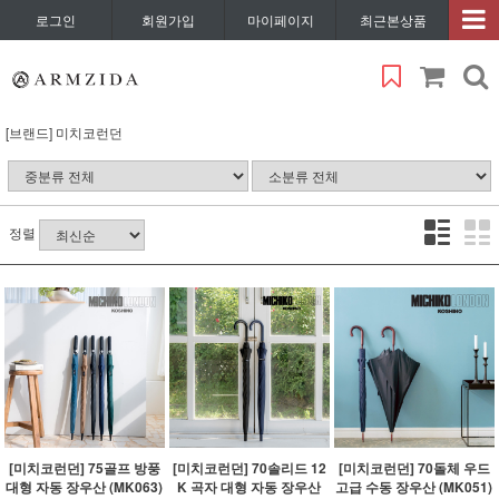
로그인
회원가입
마이페이지
최근본상품
[브랜드] 미치코런던
정렬
[미치코런던] 75골프 방풍
[미치코런던] 70솔리드 12
[미치코런던] 70돌체 우드
대형 자동 장우산 (MK063)
K 곡자 대형 자동 장우산
고급 수동 장우산 (MK051)