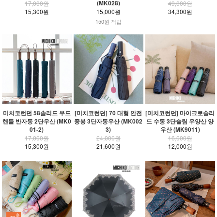
(MK028)
17,000원
49,000원
15,300원
15,000원
34,300원
150원 적립
미치코런던 58솔리드 우드
[미치코런던] 70 대형 안전
[미치코런던] 마이크로솔리
핸들 반자동 2단우산 (MK0
중봉 3단자동우산 (MK002
드 수동 3단슬림 우양산 양
01-2)
3)
우산 (MK9011)
17,000원
24,000원
16,000원
15,300원
21,600원
12,000원