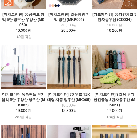
[미치코런던] 50콤팩트 암
[미치코런던] 별꽃정원 암
[카르페디엠] 58라인체크 3
막 5단 양우산 우양산 (MK
막 양산 (MKP001)
단자동우산 (CD034)
060)
40,000원
18,000원
16,300원
28,000원
16,200원
160원 적립
미치코런던 쏙쏙핸들 무지
[미치코런던] 70 우드 12K
[미치코런던] 8컬러 무지
암막 5단 우양산 양우산 (M
대형 자동 장우산 (MK005)
안전중봉 3단자동우산 (M
K062)
K061)
16,000원
19,800원
12,800원
17,000원
200원 적립
170원 적립