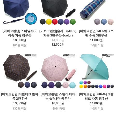
[미치코런던] 스마일샤크
[미치코런던]솔리드(M002)
[미치코런던] MLK체크포
이중 자동 장우산
자동 3단우산(6color)
맨 수동 3단우산
18,000원
14,000원
11,000원
12,600원
180원 적립
110원 적립
[미치코런던]어반체크 반자
[미치코런던] 스텔라 티타
[미치코런던] 60유니크솔
동 2단우산
늄 슬림3단 양우산
리드 자동 장우산
13,000원
16,000원
14,000원
130원 적립
160원 적립
140원 적립